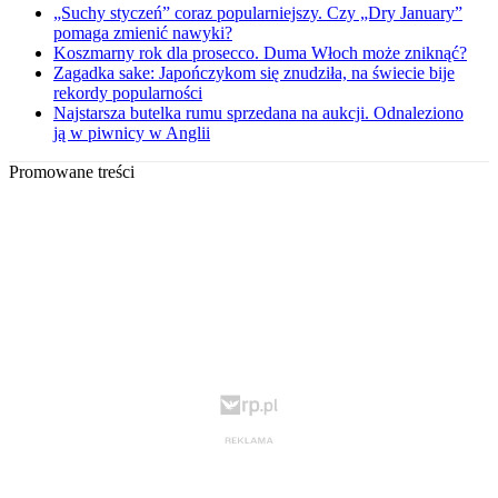
„Suchy styczeń” coraz popularniejszy. Czy „Dry January”
pomaga zmienić nawyki?
Koszmarny rok dla prosecco. Duma Włoch może zniknąć?
Zagadka sake: Japończykom się znudziła, na świecie bije
rekordy popularności
Najstarsza butelka rumu sprzedana na aukcji. Odnaleziono
ją w piwnicy w Anglii
Promowane treści