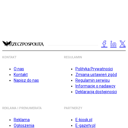
KONTAKT
REGULAMIN
O nas
Polityka Prywatności
Kontakt
Zmiana ustawień zgód
Napisz do nas
Regulamin serwisu
Informacje o nadawcy
Deklaracja dostępności
REKLAMA I PRENUMERATA
PARTNERZY
Reklama
E-kiosk.pl
Ogłoszenia
E-gazety.pl