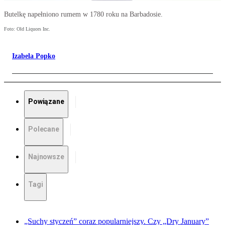
Butelkę napełniono rumem w 1780 roku na Barbadosie.
Foto: Old Liquors Inc.
Izabela Popko
Powiązane
Polecane
Najnowsze
Tagi
„Suchy styczeń” coraz popularniejszy. Czy „Dry January”