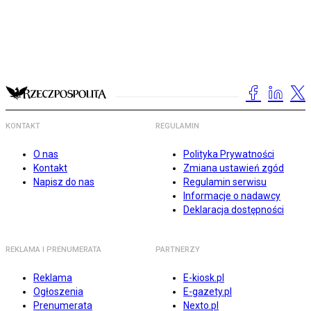
KONTAKT
REGULAMIN
O nas
Polityka Prywatności
Kontakt
Zmiana ustawień zgód
Napisz do nas
Regulamin serwisu
Informacje o nadawcy
Deklaracja dostępności
REKLAMA I PRENUMERATA
PARTNERZY
Reklama
E-kiosk.pl
Ogłoszenia
E-gazety.pl
Prenumerata
Nexto.pl