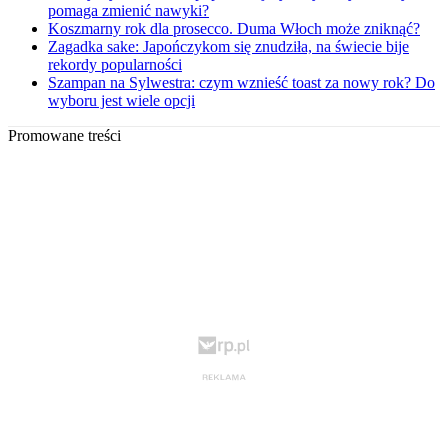
pomaga zmienić nawyki?
Koszmarny rok dla prosecco. Duma Włoch może zniknąć?
Zagadka sake: Japończykom się znudziła, na świecie bije
rekordy popularności
Szampan na Sylwestra: czym wznieść toast za nowy rok? Do
wyboru jest wiele opcji
Promowane treści