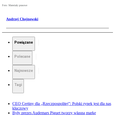
Foto: Materiały prasowe
Andrzej Chojnowski
Powiązane
Polecane
Najnowsze
Tagi
CEO Certiny dla „Rzeczpospolitej”: Polski rynek jest dla nas
kluczowy
Były prezes Audemars Piguet tworzy własną markę