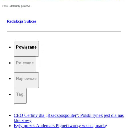
Foto: Materiały prasowe
Redakcja Sukces
Powiązane
Polecane
Najnowsze
Tagi
CEO Certiny dla „Rzeczpospolitej”: Polski rynek jest dla nas
kluczowy
Były prezes Audemars Piguet tworzy własną markę