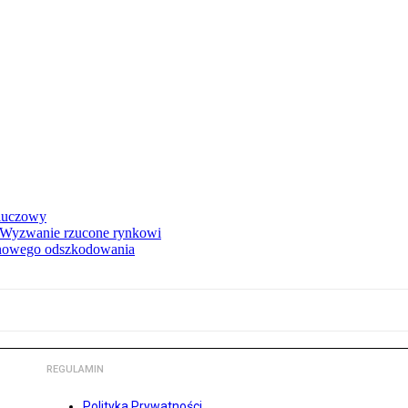
kluczowy
. Wyzwanie rzucone rynkowi
onowego odszkodowania
REGULAMIN
Polityka Prywatności