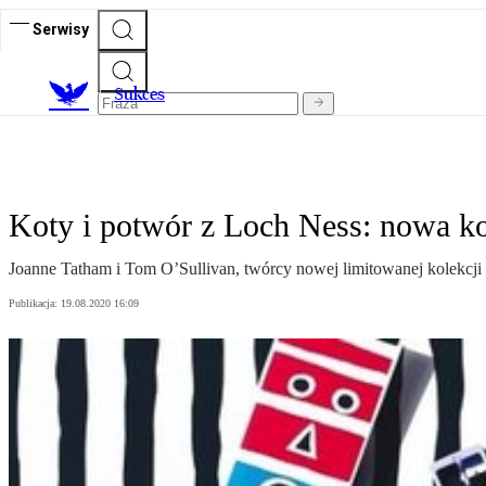
Serwisy
S
ukces
Koty i potwór z Loch Ness: nowa k
Joanne Tatham i Tom O’Sullivan, twórcy nowej limitowanej kolekcji 
Publikacja:
19.08.2020 16:09