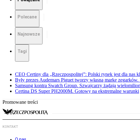
Polecane
Najnowsze
Tagi
CEO Certiny dla „Rzeczpospolitej”: Polski rynek jest dla nas 
Były prezes Audemars Piguet tworzy własną markę zegarków
Samsung kontra Swatch Group. Szwajcarzy żądają wielomili
Certina DS Super PH2000M. Gotowy na ekstremalne warunki
Promowane treści
KONTAKT
O nas