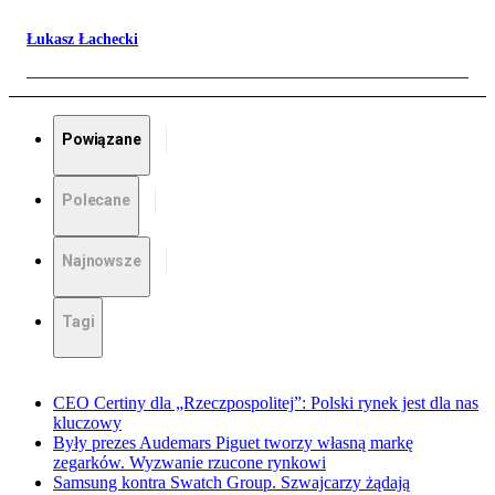
Łukasz Łachecki
Powiązane
Polecane
Najnowsze
Tagi
CEO Certiny dla „Rzeczpospolitej”: Polski rynek jest dla nas
kluczowy
Były prezes Audemars Piguet tworzy własną markę
zegarków. Wyzwanie rzucone rynkowi
Samsung kontra Swatch Group. Szwajcarzy żądają