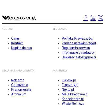
KONTAKT
REGULAMIN
O nas
Polityka Prywatności
Kontakt
Zmiana ustawień zgód
Napisz do nas
Regulamin serwisu
Informacje o nadawcy
Deklaracja dostępności
REKLAMA I PRENUMERATA
PARTNERZY
Reklama
E-kiosk.pl
Ogłoszenia
E-gazety.pl
Prenumerata
Nexto.pl
Archiwum
Mała księgowość
Kancelarierp.pl
Wieści Rolnicze