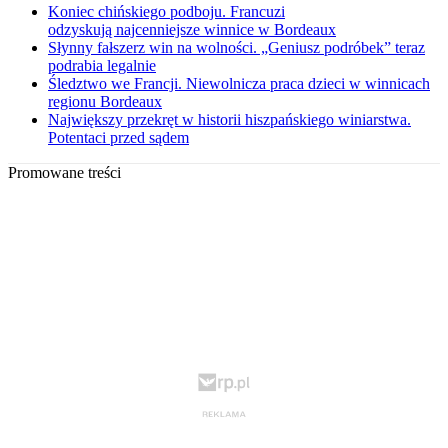
Koniec chińskiego podboju. Francuzi
odzyskują najcenniejsze winnice w Bordeaux
Słynny fałszerz win na wolności. „Geniusz podróbek” teraz
podrabia legalnie
Śledztwo we Francji. Niewolnicza praca dzieci w winnicach
regionu Bordeaux
Największy przekręt w historii hiszpańskiego winiarstwa.
Potentaci przed sądem
Promowane treści