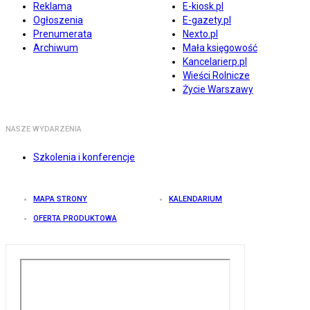
Reklama
E-kiosk.pl
Ogłoszenia
E-gazety.pl
Prenumerata
Nexto.pl
Archiwum
Mała księgowość
Kancelarierp.pl
Wieści Rolnicze
Życie Warszawy
NASZE WYDARZENIA
Szkolenia i konferencje
MAPA STRONY
KALENDARIUM
OFERTA PRODUKTOWA