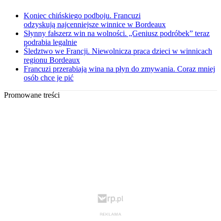
Koniec chińskiego podboju. Francuzi
odzyskują najcenniejsze winnice w Bordeaux
Słynny fałszerz win na wolności. „Geniusz podróbek” teraz
podrabia legalnie
Śledztwo we Francji. Niewolnicza praca dzieci w winnicach
regionu Bordeaux
Francuzi przerabiają wina na płyn do zmywania. Coraz mniej
osób chce je pić
Promowane treści