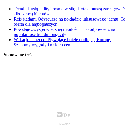
Trend „Hushpitality” rośnie w siłę. Hotele muszą zareagować,
albo stracą klientów
Rejs śladami Odyseusza na pokładzie luksusowego jachtu. To
oferta dla najbogatszych
Powstaje „wyspa wiecznej młodości”. To odpowiedź na
popularność trendu longevity
Wakacje na rzece: Pływające hotele podbijają Europę.
Szukamy wygody i niskich cen
Promowane treści