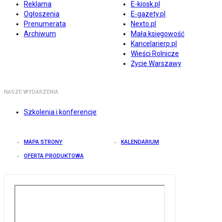
Reklama
E-kiosk.pl
Ogłoszenia
E-gazety.pl
Prenumerata
Nexto.pl
Archiwum
Mała księgowość
Kancelarierp.pl
Wieści Rolnicze
Życie Warszawy
NASZE WYDARZENIA
Szkolenia i konferencje
MAPA STRONY
KALENDARIUM
OFERTA PRODUKTOWA