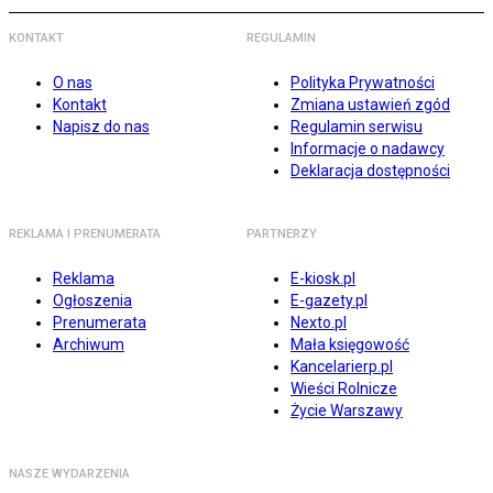
KONTAKT
REGULAMIN
O nas
Polityka Prywatności
Kontakt
Zmiana ustawień zgód
Napisz do nas
Regulamin serwisu
Informacje o nadawcy
Deklaracja dostępności
REKLAMA I PRENUMERATA
PARTNERZY
Reklama
E-kiosk.pl
Ogłoszenia
E-gazety.pl
Prenumerata
Nexto.pl
Archiwum
Mała księgowość
Kancelarierp.pl
Wieści Rolnicze
Życie Warszawy
NASZE WYDARZENIA