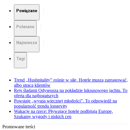
Powiązane
Polecane
Najnowsze
Tagi
Trend „Hushpitality” rośnie w siłę. Hotele muszą zareagować,
albo stracą klientów
Rejs śladami Odyseusza na pokładzie luksusowego jachtu. To
oferta dla najbogatszych
Powstaje „wyspa wiecznej młodości”. To odpowiedź na
popularność trendu longevity
Wakacje na rzece: Pływające hotele podbijają Europę.
Szukamy wygody i niskich cen
Promowane treści