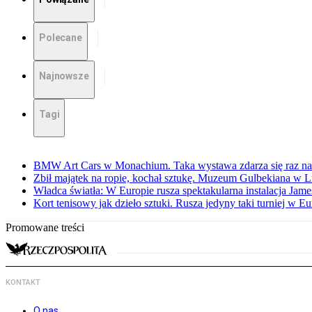
Polecane
Najnowsze
Tagi
BMW Art Cars w Monachium. Taka wystawa zdarza się raz na 
Zbił majątek na ropie, kochał sztukę. Muzeum Gulbekiana w L
Władca światła: W Europie rusza spektakularna instalacja Jame
Kort tenisowy jak dzieło sztuki. Rusza jedyny taki turniej w Eu
Promowane treści
KONTAKT
O nas