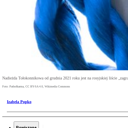
Nadieżda Tołokonnikowa od grudnia 2021 roku jest na rosyjskiej liście „zag
Foto: Pathofkarma, CC BY-SA 4.0, Wikimedia Commons
Izabela Popko
Powiązane