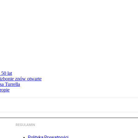
50 lat
izbonie znów otwarte
sa Turrella
ropie
REGULAMIN
Polityka Prywatności