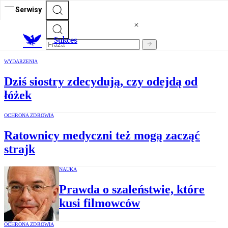
Serwisy
S
ukces
WYDARZENIA
Dziś siostry zdecydują, czy odejdą od
łóżek
OCHRONA ZDROWIA
Ratownicy medyczni też mogą zacząć
strajk
NAUKA
Prawda o szaleństwie, które
kusi filmowców
OCHRONA ZDROWIA