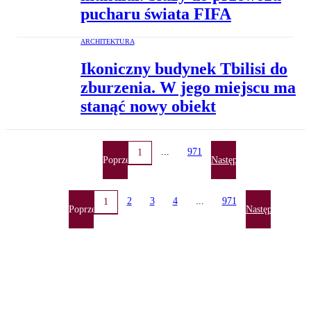
pucharu świata FIFA
ARCHITEKTURA
Ikoniczny budynek Tbilisi do
zburzenia. W jego miejscu ma
stanąć nowy obiekt
...
971
1
Poprzednia
Następna
2
3
4
...
971
1
Poprzednia
Następna