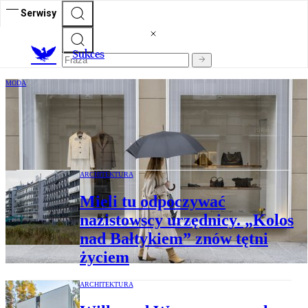
Serwisy
S
ukces
MODA
Najbardziej pożądane marki na świecie.
„Starsza siostra Zary” wdarła się do
czołówki
ARCHITEKTURA
Mieli tu odpoczywać
nazistowscy urzędnicy. „Kolos
nad Bałtykiem” znów tętni
życiem
ARCHITEKTURA