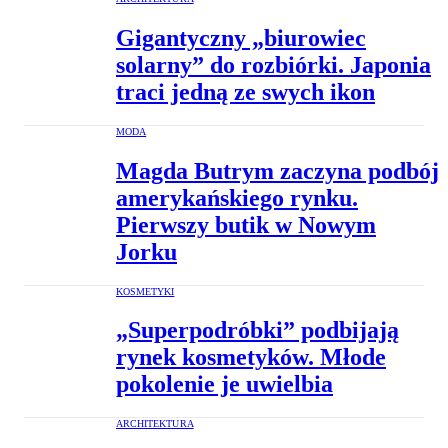
Gigantyczny „biurowiec
solarny” do rozbiórki. Japonia
traci jedną ze swych ikon
MODA
Magda Butrym zaczyna podbój
amerykańskiego rynku.
Pierwszy butik w Nowym
Jorku
KOSMETYKI
„Superpodróbki” podbijają
rynek kosmetyków. Młode
pokolenie je uwielbia
ARCHITEKTURA