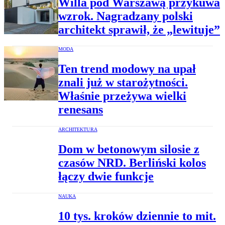
Willa pod Warszawą przykuwa
wzrok. Nagradzany polski
architekt sprawił, że „lewituje”
MODA
Ten trend modowy na upał
znali już w starożytności.
Właśnie przeżywa wielki
renesans
ARCHITEKTURA
Dom w betonowym silosie z
czasów NRD. Berliński kolos
łączy dwie funkcje
NAUKA
10 tys. kroków dziennie to mit.