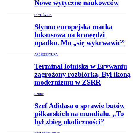
Nowe wytyczne naukowców
STYL ŻYCIA
Słynna europejska marka
luksusowa na krawędzi
upadku. Ma „się wykrwawić”
ARCHITEKTURA
Terminal lotniska w Erywaniu
zagrożony rozbiórką. Był ikoną
modernizmu w ZSRR
SPORT
Szef Adidasa o sprawie butów
piłkarskich na mundialu. „To
był zbieg okoliczności”