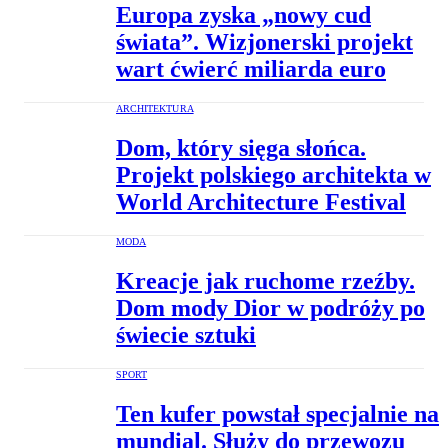
Europa zyska „nowy cud
świata”. Wizjonerski projekt
wart ćwierć miliarda euro
ARCHITEKTURA
Dom, który sięga słońca.
Projekt polskiego architekta w
World Architecture Festival
MODA
Kreacje jak ruchome rzeźby.
Dom mody Dior w podróży po
świecie sztuki
SPORT
Ten kufer powstał specjalnie na
mundial. Służy do przewozu