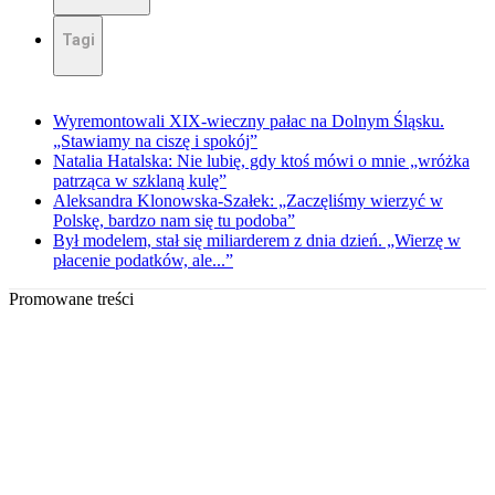
Tagi
Wyremontowali XIX-wieczny pałac na Dolnym Śląsku.
„Stawiamy na ciszę i spokój”
Natalia Hatalska: Nie lubię, gdy ktoś mówi o mnie „wróżka
patrząca w szklaną kulę”
Aleksandra Klonowska-Szałek: „Zaczęliśmy wierzyć w
Polskę, bardzo nam się tu podoba”
Był modelem, stał się miliarderem z dnia dzień. „Wierzę w
płacenie podatków, ale...”
Promowane treści