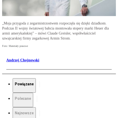
„Moja przygoda z zegarmistrzostwem rozpoczęła się dzięki dziadkom.
Podczas II wojny światowej babcia montowała stopery marki Heuer dla
armii amerykańskiej” – mówi Claude Greisler, współwłaściciel
szwajcarskiej firmy zegarkowej Armin Strom.
Foto: Materiały prasowe
Andrzej Chojnowski
Powiązane
Polecane
Najnowsze