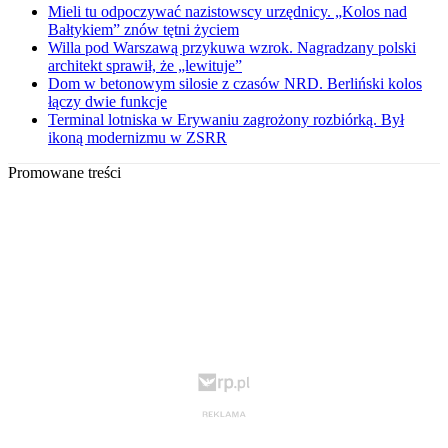
Mieli tu odpoczywać nazistowscy urzędnicy. „Kolos nad
Bałtykiem” znów tętni życiem
Willa pod Warszawą przykuwa wzrok. Nagradzany polski
architekt sprawił, że „lewituje”
Dom w betonowym silosie z czasów NRD. Berliński kolos
łączy dwie funkcje
Terminal lotniska w Erywaniu zagrożony rozbiórką. Był
ikoną modernizmu w ZSRR
Promowane treści