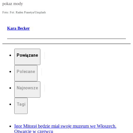
pokaz mody
Foto: Fot: Raden Prasetya/Unsplash
Kara Becker
Powiązane
Polecane
Najnowsze
Tagi
Igor Mitoraj będzie miał swoje muzeum we Włoszech.
Otwarcie w czerwcu