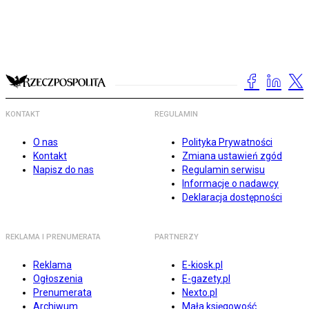
KONTAKT
REGULAMIN
O nas
Polityka Prywatności
Kontakt
Zmiana ustawień zgód
Napisz do nas
Regulamin serwisu
Informacje o nadawcy
Deklaracja dostępności
REKLAMA I PRENUMERATA
PARTNERZY
Reklama
E-kiosk.pl
Ogłoszenia
E-gazety.pl
Prenumerata
Nexto.pl
Archiwum
Mała księgowość