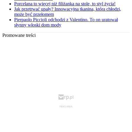
Porcelana to więcej niż filiżanka na stole, to styl życia!
Jak przetrwać upały? Innowacyjna tkanina, która chłodzi,
może być przełomem
Pierpaolo Piccioli odchodzi z Valentino. To on uratował
słynny włoski dom mody
Promowane treści