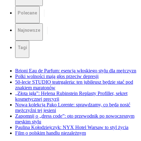
Polecane
Najnowsze
Tagi
Brioni Eau de Parfum: esencja włoskiego stylu dla mężczyzn
Polki wolności mają głos przeciw depresji
50-lecie STUDIO teatrgaleria: ten jubileusz będzie stać pod
znakiem maratonów
„Złota igła”: Helena Rubinstein Replasty Profiller, sekret
kosmetycznej precyzji
Nowa kolekcja Pako Lorente: sprawdzamy, co będą nosić
mężczyźni tej jesieni
Zapomnij o „dress code”: oto przewodnik po nowoczesnym
męskim stylu
Paulina Kołodziejczyk: NYX Hotel Warsaw to styl życia
Film o polskim handlu niezależnym