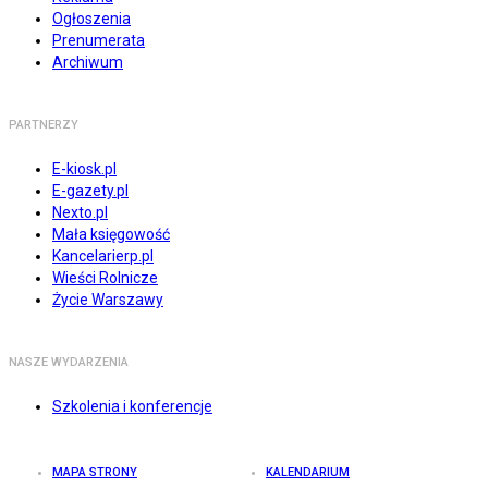
Ogłoszenia
Prenumerata
Archiwum
PARTNERZY
E-kiosk.pl
E-gazety.pl
Nexto.pl
Mała księgowość
Kancelarierp.pl
Wieści Rolnicze
Życie Warszawy
NASZE WYDARZENIA
Szkolenia i konferencje
MAPA STRONY
KALENDARIUM