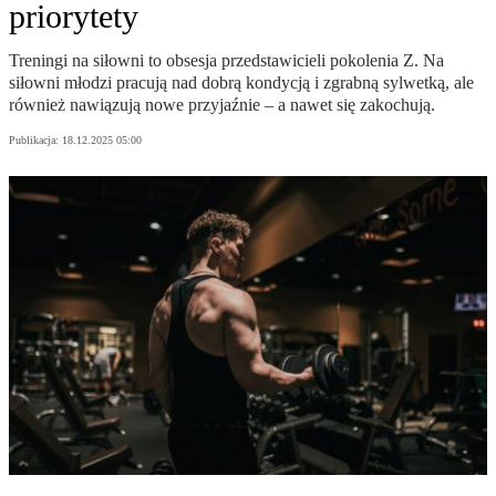
priorytety
Treningi na siłowni to obsesja przedstawicieli pokolenia Z. Na
siłowni młodzi pracują nad dobrą kondycją i zgrabną sylwetką, ale
również nawiązują nowe przyjaźnie – a nawet się zakochują.
Publikacja:
18.12.2025 05:00