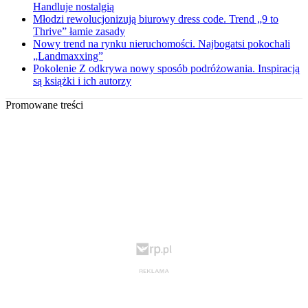
Handluje nostalgią
Młodzi rewolucjonizują biurowy dress code. Trend „9 to
Thrive” łamie zasady
Nowy trend na rynku nieruchomości. Najbogatsi pokochali
„Landmaxxing”
Pokolenie Z odkrywa nowy sposób podróżowania. Inspiracją
są książki i ich autorzy
Promowane treści