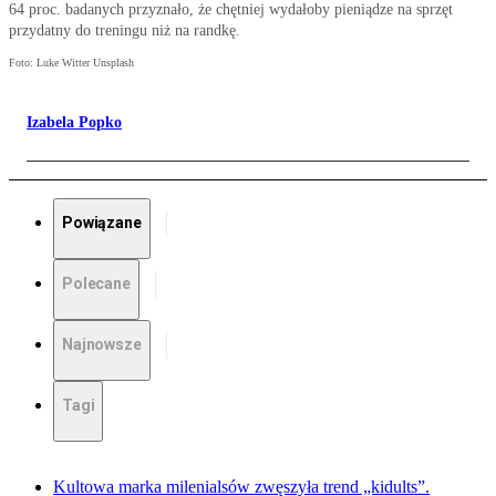
64 proc. badanych przyznało, że chętniej wydałoby pieniądze na sprzęt
przydatny do treningu niż na randkę.
Foto: Luke Witter Unsplash
Izabela Popko
Powiązane
Polecane
Najnowsze
Tagi
Kultowa marka milenialsów zwęszyła trend „kidults”.