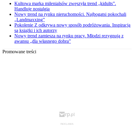
Kultowa marka milenialsów zwęszyła trend „kidults”.
Handluje nostalgią
Nowy trend na rynku nieruchomości. Najbogatsi pokochali
„Landmaxxing”
Pokolenie Z odkrywa nowy sposób podróżowania. Inspiracją
są książki i ich autorzy
Nowy trend zamiesza na rynku pracy. Młodzi rezygnują z
awansu „dla własnego dobra”
Promowane treści