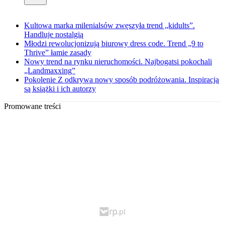
Kultowa marka milenialsów zwęszyła trend „kidults”.
Handluje nostalgią
Młodzi rewolucjonizują biurowy dress code. Trend „9 to
Thrive” łamie zasady
Nowy trend na rynku nieruchomości. Najbogatsi pokochali
„Landmaxxing”
Pokolenie Z odkrywa nowy sposób podróżowania. Inspiracją
są książki i ich autorzy
Promowane treści