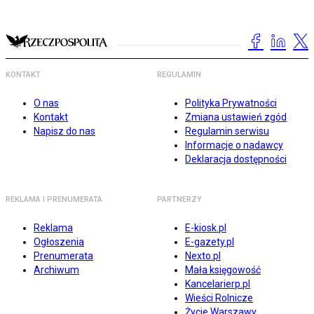
KONTAKT
REGULAMIN
O nas
Polityka Prywatności
Kontakt
Zmiana ustawień zgód
Napisz do nas
Regulamin serwisu
Informacje o nadawcy
Deklaracja dostępności
REKLAMA I PRENUMERATA
PARTNERZY
Reklama
E-kiosk.pl
Ogłoszenia
E-gazety.pl
Prenumerata
Nexto.pl
Archiwum
Mała księgowość
Kancelarierp.pl
Wieści Rolnicze
Życie Warszawy