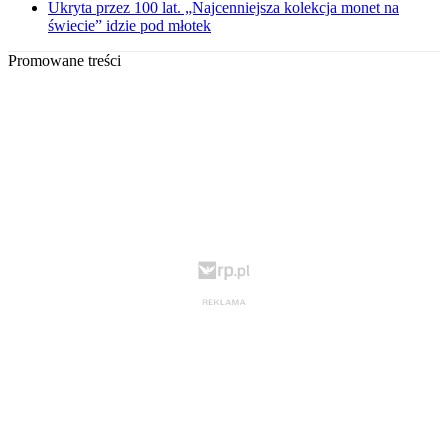
Ukryta przez 100 lat. „Najcenniejsza kolekcja monet na
świecie” idzie pod młotek
Promowane treści