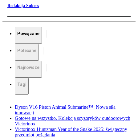
Redakcja Sukces
Powiązane
Polecane
Najnowsze
Tagi
Dyson V16 Piston Animal Submarine™: Nowa siła
innowacji
Gotowe na wszystko. Kolekcja scyzoryków outdoorowych
Victorinox
Victorinox Huntsman Year of the Snake 2025: świąteczny
przedmiot pożądania