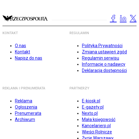
KONTAKT
REGULAMIN
O nas
Polityka Prywatności
Kontakt
Zmiana ustawień zgód
Napisz do nas
Regulamin serwisu
Informacje o nadawcy
Deklaracja dostępności
REKLAMA I PRENUMERATA
PARTNERZY
Reklama
E-kiosk.pl
Ogłoszenia
E-gazety.pl
Prenumerata
Nexto.pl
Archiwum
Mała księgowość
Kancelarierp.pl
Wieści Rolnicze
Życie Warszawy