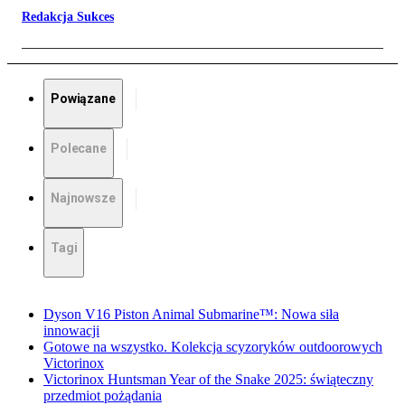
Redakcja Sukces
Powiązane
Polecane
Najnowsze
Tagi
Dyson V16 Piston Animal Submarine™: Nowa siła
innowacji
Gotowe na wszystko. Kolekcja scyzoryków outdoorowych
Victorinox
Victorinox Huntsman Year of the Snake 2025: świąteczny
przedmiot pożądania