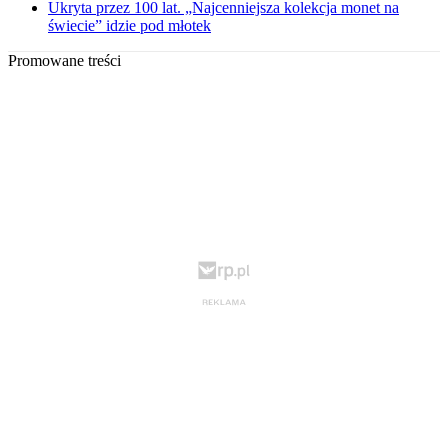
Ukryta przez 100 lat. „Najcenniejsza kolekcja monet na
świecie” idzie pod młotek
Promowane treści