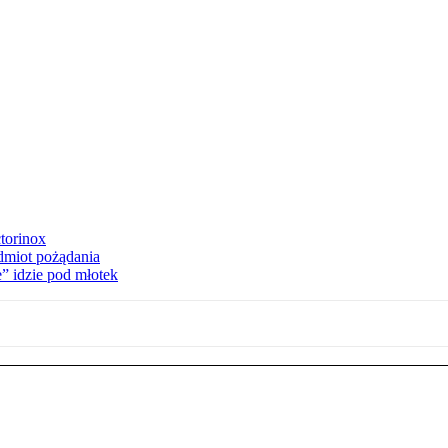
torinox
dmiot pożądania
e” idzie pod młotek