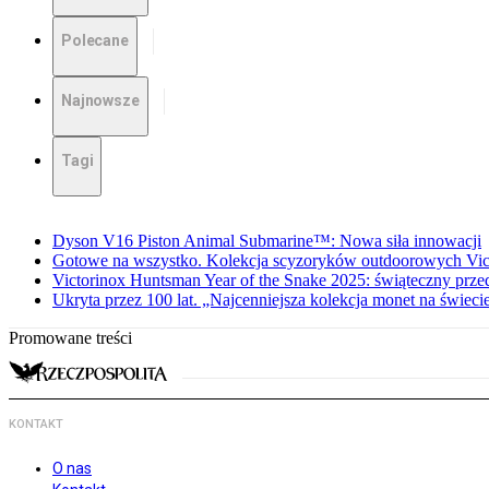
Polecane
Najnowsze
Tagi
Dyson V16 Piston Animal Submarine™: Nowa siła innowacji
Gotowe na wszystko. Kolekcja scyzoryków outdoorowych Vic
Victorinox Huntsman Year of the Snake 2025: świąteczny prze
Ukryta przez 100 lat. „Najcenniejsza kolekcja monet na świeci
Promowane treści
KONTAKT
O nas