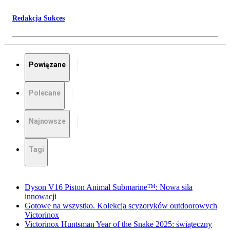
Redakcja Sukces
Powiązane
Polecane
Najnowsze
Tagi
Dyson V16 Piston Animal Submarine™: Nowa siła
innowacji
Gotowe na wszystko. Kolekcja scyzoryków outdoorowych
Victorinox
Victorinox Huntsman Year of the Snake 2025: świąteczny