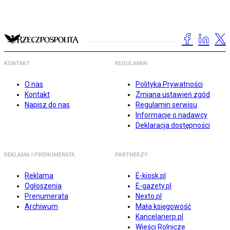
KONTAKT
REGULAMIN
O nas
Polityka Prywatności
Kontakt
Zmiana ustawień zgód
Napisz do nas
Regulamin serwisu
Informacje o nadawcy
Deklaracja dostępności
REKLAMA I PRENUMERATA
PARTNERZY
Reklama
E-kiosk.pl
Ogłoszenia
E-gazety.pl
Prenumerata
Nexto.pl
Archiwum
Mała księgowość
Kancelarierp.pl
Wieści Rolnicze