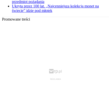
przedmiot pożądania
Ukryta przez 100 lat. „Najcenniejsza kolekcja monet na
świecie” idzie pod młotek
Promowane treści