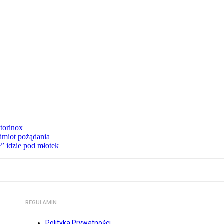
torinox
dmiot pożądania
e” idzie pod młotek
REGULAMIN
Polityka Prywatności