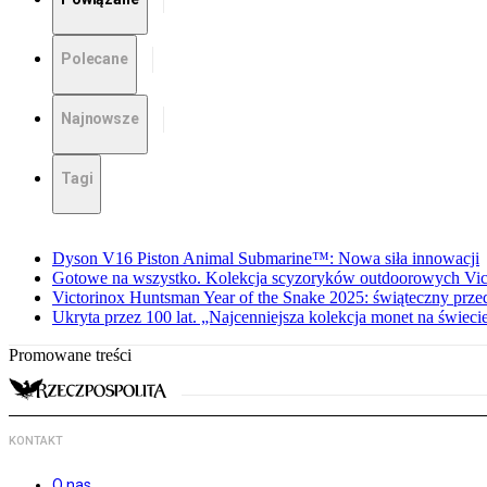
Polecane
Najnowsze
Tagi
Dyson V16 Piston Animal Submarine™: Nowa siła innowacji
Gotowe na wszystko. Kolekcja scyzoryków outdoorowych Vic
Victorinox Huntsman Year of the Snake 2025: świąteczny prze
Ukryta przez 100 lat. „Najcenniejsza kolekcja monet na świeci
Promowane treści
KONTAKT
O nas