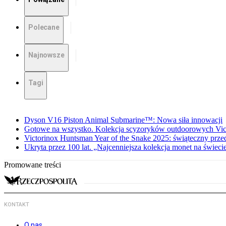
Polecane
Najnowsze
Tagi
Dyson V16 Piston Animal Submarine™: Nowa siła innowacji
Gotowe na wszystko. Kolekcja scyzoryków outdoorowych Vic
Victorinox Huntsman Year of the Snake 2025: świąteczny prze
Ukryta przez 100 lat. „Najcenniejsza kolekcja monet na świeci
Promowane treści
KONTAKT
O nas