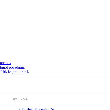
torinox
dmiot pożądania
e” idzie pod młotek
REGULAMIN
Polityka Prywatności