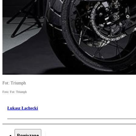
Fot: Triumph
Foto: Fot: Triumph
Łukasz Łachecki
Powiązane