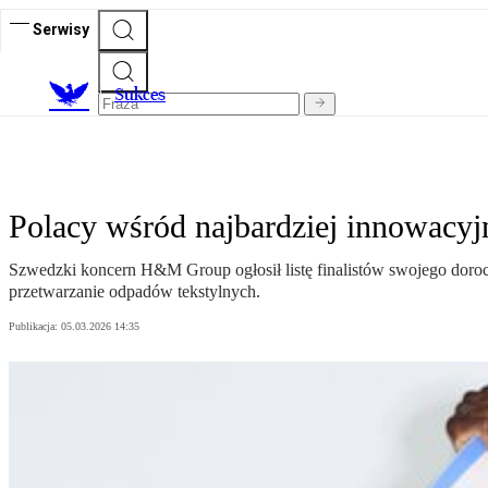
Serwisy
S
ukces
Polacy wśród najbardziej innowacy
Szwedzki koncern H&M Group ogłosił listę finalistów swojego dorocz
przetwarzanie odpadów tekstylnych.
Publikacja:
05.03.2026 14:35