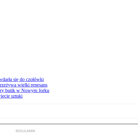
 wdarła się do czołówki
przeżywa wielki renesans
szy butik w Nowym Jorku
ecie sztuki
REGULAMIN