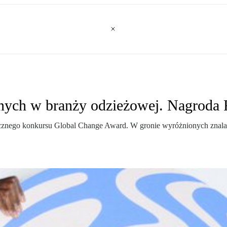
jnych w branży odzieżowej. Nagrod
nego konkursu Global Change Award. W gronie wyróżnionych znalazł si