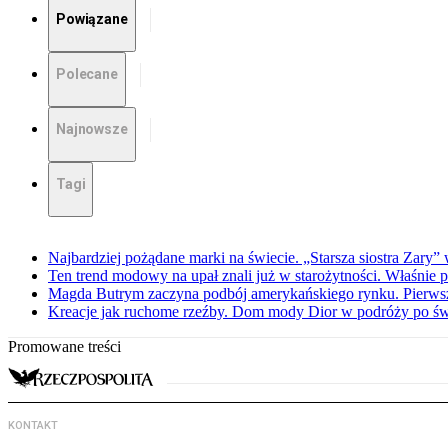
Powiązane
Polecane
Najnowsze
Tagi
Najbardziej pożądane marki na świecie. „Starsza siostra Zary”
Ten trend modowy na upał znali już w starożytności. Właśnie 
Magda Butrym zaczyna podbój amerykańskiego rynku. Pierw
Kreacje jak ruchome rzeźby. Dom mody Dior w podróży po świ
Promowane treści
KONTAKT