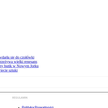
 wdarła się do czołówki
przeżywa wielki renesans
szy butik w Nowym Jorku
ecie sztuki
REGULAMIN
Polityka Prywatności