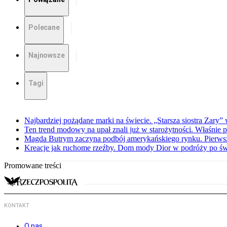
Polecane
Najnowsze
Tagi
Najbardziej pożądane marki na świecie. „Starsza siostra Zary”
Ten trend modowy na upał znali już w starożytności. Właśnie 
Magda Butrym zaczyna podbój amerykańskiego rynku. Pierw
Kreacje jak ruchome rzeźby. Dom mody Dior w podróży po świ
Promowane treści
KONTAKT
O nas