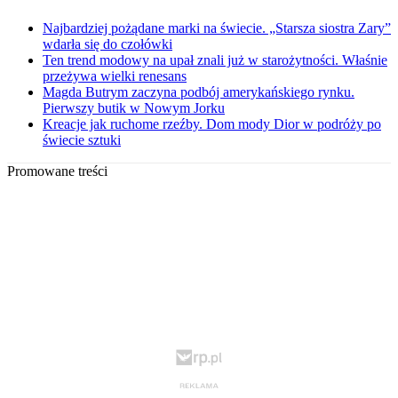
Najbardziej pożądane marki na świecie. „Starsza siostra Zary”
wdarła się do czołówki
Ten trend modowy na upał znali już w starożytności. Właśnie
przeżywa wielki renesans
Magda Butrym zaczyna podbój amerykańskiego rynku.
Pierwszy butik w Nowym Jorku
Kreacje jak ruchome rzeźby. Dom mody Dior w podróży po
świecie sztuki
Promowane treści