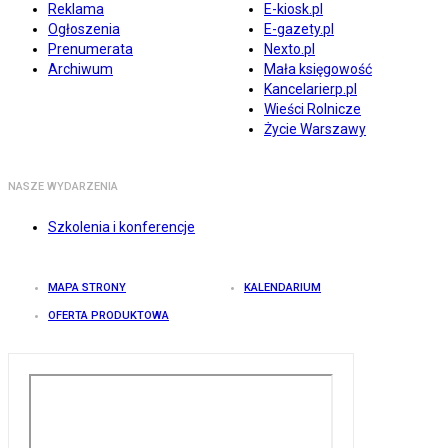
Reklama
E-kiosk.pl
Ogłoszenia
E-gazety.pl
Prenumerata
Nexto.pl
Archiwum
Mała księgowość
Kancelarierp.pl
Wieści Rolnicze
Życie Warszawy
NASZE WYDARZENIA
Szkolenia i konferencje
MAPA STRONY
KALENDARIUM
OFERTA PRODUKTOWA