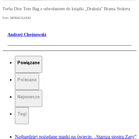
Torba Dior Tote Bag z odwołaniem do książki „Drakula” Brama Stokera.
Foto: HEIKKI KASKI
Andrzej Chojnowski
Powiązane
Polecane
Najnowsze
Tagi
Najbardziej pożądane marki na świecie. „Starsza siostra Zary”