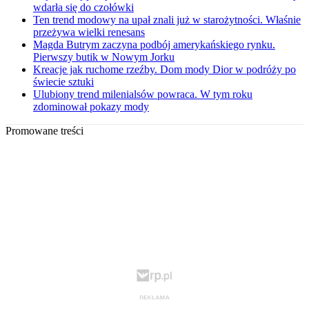
wdarła się do czołówki
Ten trend modowy na upał znali już w starożytności. Właśnie
przeżywa wielki renesans
Magda Butrym zaczyna podbój amerykańskiego rynku.
Pierwszy butik w Nowym Jorku
Kreacje jak ruchome rzeźby. Dom mody Dior w podróży po
świecie sztuki
Ulubiony trend milenialsów powraca. W tym roku
zdominował pokazy mody
Promowane treści