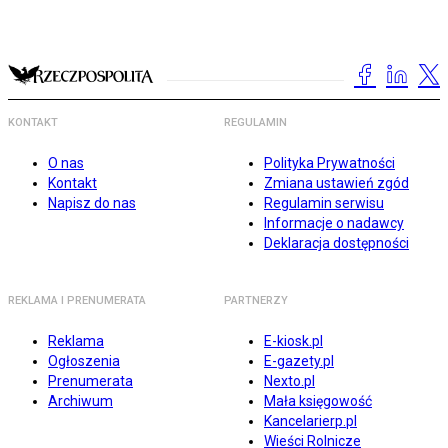
KONTAKT
REGULAMIN
O nas
Polityka Prywatności
Kontakt
Zmiana ustawień zgód
Napisz do nas
Regulamin serwisu
Informacje o nadawcy
Deklaracja dostępności
REKLAMA I PRENUMERATA
PARTNERZY
Reklama
E-kiosk.pl
Ogłoszenia
E-gazety.pl
Prenumerata
Nexto.pl
Archiwum
Mała księgowość
Kancelarierp.pl
Wieści Rolnicze