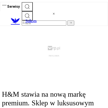
Serwisy
S
ukces
H&M stawia na nową markę
premium. Sklep w luksusowym