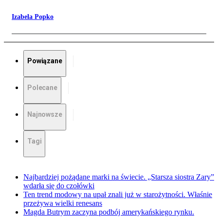
Izabela Popko
Powiązane
Polecane
Najnowsze
Tagi
Najbardziej pożądane marki na świecie. „Starsza siostra Zary”
wdarła się do czołówki
Ten trend modowy na upał znali już w starożytności. Właśnie
przeżywa wielki renesans
Magda Butrym zaczyna podbój amerykańskiego rynku.