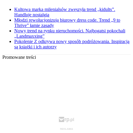
Kultowa marka milenialsów zwęszyła trend „kidults”.
Handluje nostalgią
Młodzi rewolucjonizują biurowy dress code. Trend „9 to
Thrive” łamie zasady
Nowy trend na rynku nieruchomości. Najbogatsi pokochali
„Landmaxxing”
Pokolenie Z odkrywa nowy sposób podróżowania. Inspiracją
są książki i ich autorzy
Promowane treści