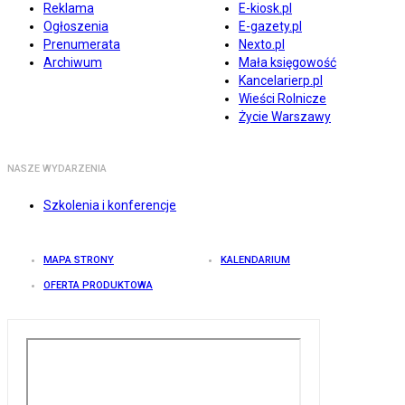
Reklama
E-kiosk.pl
Ogłoszenia
E-gazety.pl
Prenumerata
Nexto.pl
Archiwum
Mała księgowość
Kancelarierp.pl
Wieści Rolnicze
Życie Warszawy
NASZE WYDARZENIA
Szkolenia i konferencje
MAPA STRONY
KALENDARIUM
OFERTA PRODUKTOWA