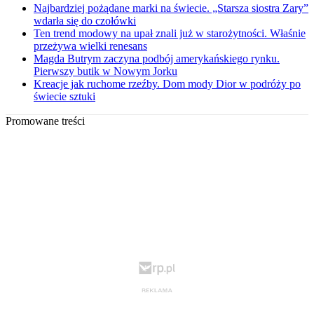
Najbardziej pożądane marki na świecie. „Starsza siostra Zary”
wdarła się do czołówki
Ten trend modowy na upał znali już w starożytności. Właśnie
przeżywa wielki renesans
Magda Butrym zaczyna podbój amerykańskiego rynku.
Pierwszy butik w Nowym Jorku
Kreacje jak ruchome rzeźby. Dom mody Dior w podróży po
świecie sztuki
Promowane treści