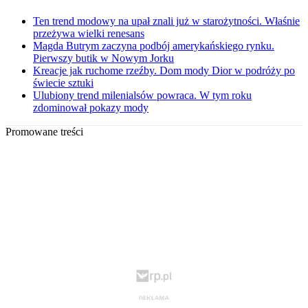
Ten trend modowy na upał znali już w starożytności. Właśnie
przeżywa wielki renesans
Magda Butrym zaczyna podbój amerykańskiego rynku.
Pierwszy butik w Nowym Jorku
Kreacje jak ruchome rzeźby. Dom mody Dior w podróży po
świecie sztuki
Ulubiony trend milenialsów powraca. W tym roku
zdominował pokazy mody
Promowane treści