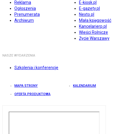
Reklama
E-kiosk.pl
Ogłoszenia
E-gazety.pl
Prenumerata
Nexto.pl
Archiwum
Mała księgowość
Kancelarierp.pl
Wieści Rolnicze
Życie Warszawy
NASZE WYDARZENIA
Szkolenia i konferencje
MAPA STRONY
KALENDARIUM
OFERTA PRODUKTOWA