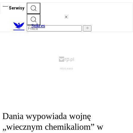
Serwisy
S
ukces
Dania wypowiada wojnę
„wiecznym chemikaliom” w