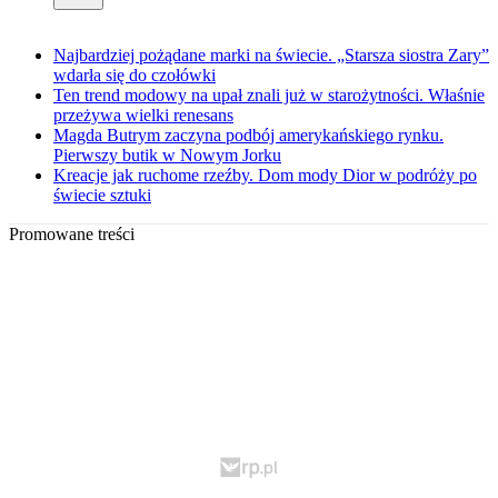
Najbardziej pożądane marki na świecie. „Starsza siostra Zary”
wdarła się do czołówki
Ten trend modowy na upał znali już w starożytności. Właśnie
przeżywa wielki renesans
Magda Butrym zaczyna podbój amerykańskiego rynku.
Pierwszy butik w Nowym Jorku
Kreacje jak ruchome rzeźby. Dom mody Dior w podróży po
świecie sztuki
Promowane treści