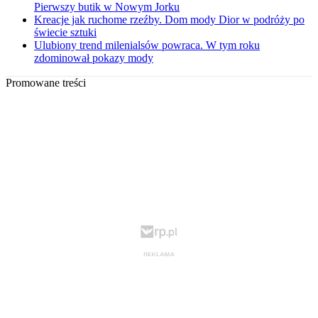
Pierwszy butik w Nowym Jorku
Kreacje jak ruchome rzeźby. Dom mody Dior w podróży po
świecie sztuki
Ulubiony trend milenialsów powraca. W tym roku
zdominował pokazy mody
Promowane treści