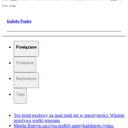
Foto: Prada
Izabela Popko
Powiązane
Polecane
Najnowsze
Tagi
Ten trend modowy na upał znali już w starożytności. Właśnie
przeżywa wielki renesans
Magda Butrym zaczyna podbój amerykańskiego rynku.