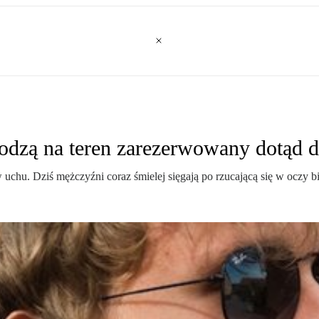
odzą na teren zarezerwowany dotąd d
u. Dziś mężczyźni coraz śmielej sięgają po rzucającą się w oczy biżute