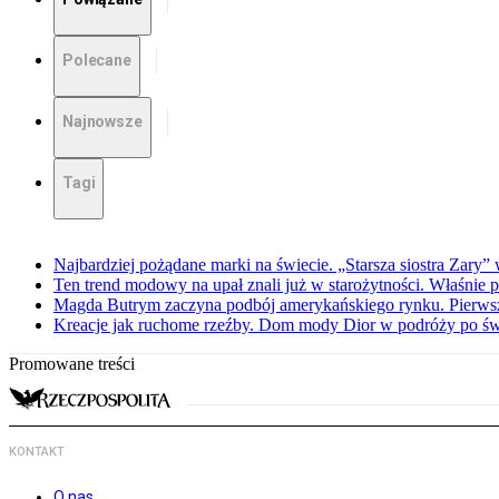
Polecane
Najnowsze
Tagi
Najbardziej pożądane marki na świecie. „Starsza siostra Zary”
Ten trend modowy na upał znali już w starożytności. Właśnie 
Magda Butrym zaczyna podbój amerykańskiego rynku. Pierw
Kreacje jak ruchome rzeźby. Dom mody Dior w podróży po świ
Promowane treści
KONTAKT
O nas