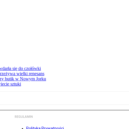
 wdarła się do czołówki
przeżywa wielki renesans
szy butik w Nowym Jorku
ecie sztuki
REGULAMIN
Polityka Prywatności