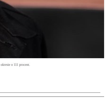
 okresie o 111 procent.