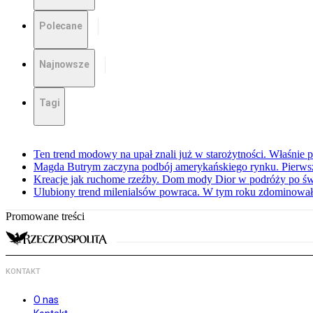
Polecane
Najnowsze
Tagi
Ten trend modowy na upał znali już w starożytności. Właśnie 
Magda Butrym zaczyna podbój amerykańskiego rynku. Pierw
Kreacje jak ruchome rzeźby. Dom mody Dior w podróży po świ
Ulubiony trend milenialsów powraca. W tym roku zdominowa
Promowane treści
KONTAKT
O nas