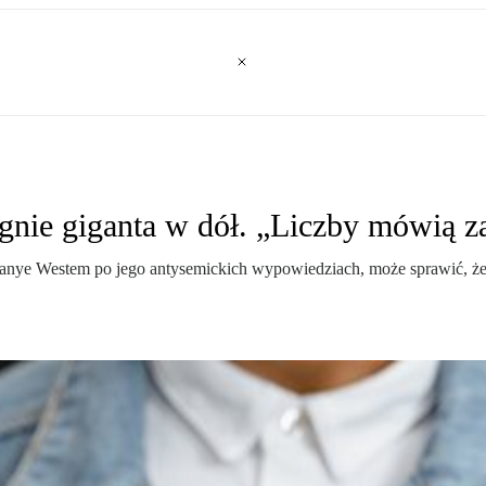
nie giganta w dół. „Liczby mówią za
Kanye Westem po jego antysemickich wypowiedziach, może sprawić, że