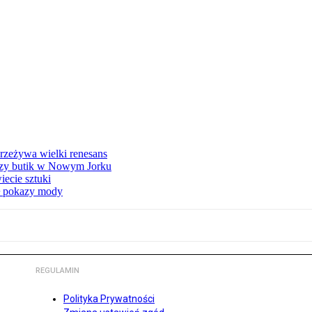
przeżywa wielki renesans
szy butik w Nowym Jorku
ecie sztuki
ł pokazy mody
REGULAMIN
Polityka Prywatności