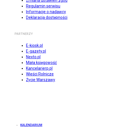
Zmiana ustawień zgód
Regulamin serwisu
Informacje o nadawcy
Deklaracja dostępności
PARTNERZY
E-kiosk.pl
E-gazety.pl
Nexto.pl
Mała księgowość
Kancelarierp.pl
Wieści Rolnicze
Życie Warszawy
KALENDARIUM