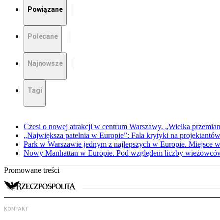
Powiązane
Polecane
Najnowsze
Tagi
Czesi o nowej atrakcji w centrum Warszawy. „Wielka przemia
„Największa patelnia w Europie”: Fala krytyki na projektant
Park w Warszawie jednym z najlepszych w Europie. Miejsce w 
Nowy Manhattan w Europie. Pod względem liczby wieżowców
Promowane treści
KONTAKT