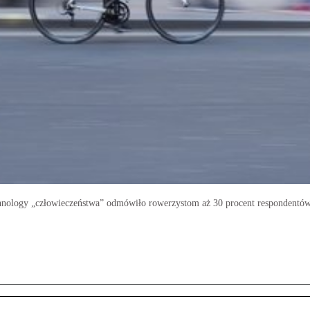
hnology „człowieczeństwa” odmówiło rowerzystom aż 30 procent respondentów