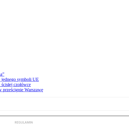
na”
ów jednego symboli UE
ścisłej czołówce
 prześcignie Warszawę
REGULAMIN