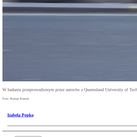
W badaniu przeprowadzonym przez autorów z Queensland University of Tec
Foto: Roman Koester
Izabela Popko