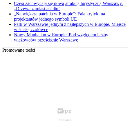
Czesi zachwycają się nową atrakcją turystyczną Warszawy.
„Drzewa zamiast asfaltu”
„Największa patelnia w Europie”: Fala krytyki na
projektantów jednego symboli UE
Park w Warszawie jednym z najlepszych w Europie. Miejsce
w ścisłej czołówce
Nowy Manhattan w Europie. Pod względem liczby
wieżowców prześcignie Warszawę
Promowane treści