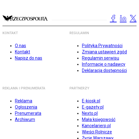
KONTAKT
REGULAMIN
O nas
Polityka Prywatności
Kontakt
Zmiana ustawień zgód
Napisz do nas
Regulamin serwisu
Informacje o nadawcy
Deklaracja dostępności
REKLAMA I PRENUMERATA
PARTNERZY
Reklama
E-kiosk.pl
Ogłoszenia
E-gazety.pl
Prenumerata
Nexto.pl
Archiwum
Mała księgowość
Kancelarierp.pl
Wieści Rolnicze
Życie Warszawy