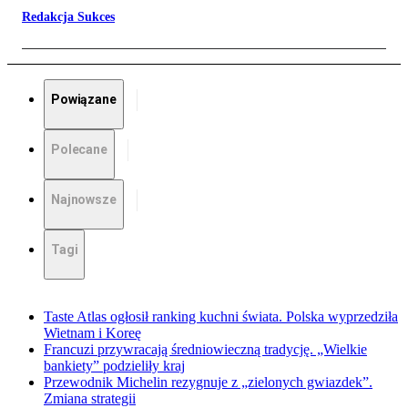
Redakcja Sukces
Powiązane
Polecane
Najnowsze
Tagi
Taste Atlas ogłosił ranking kuchni świata. Polska wyprzedziła
Wietnam i Koreę
Francuzi przywracają średniowieczną tradycję. „Wielkie
bankiety” podzieliły kraj
Przewodnik Michelin rezygnuje z „zielonych gwiazdek”.
Zmiana strategii