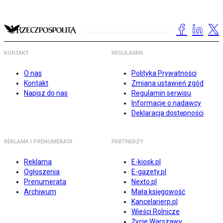
KONTAKT
REGULAMIN
O nas
Polityka Prywatności
Kontakt
Zmiana ustawień zgód
Napisz do nas
Regulamin serwisu
Informacje o nadawcy
Deklaracja dostępności
REKLAMA I PRENUMERATA
PARTNERZY
Reklama
E-kiosk.pl
Ogłoszenia
E-gazety.pl
Prenumerata
Nexto.pl
Archiwum
Mała księgowość
Kancelarierp.pl
Wieści Rolnicze
Życie Warszawy