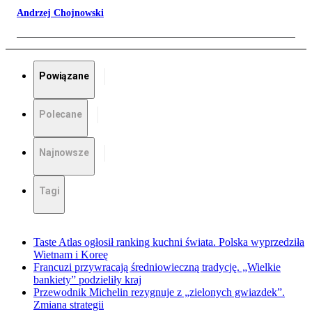
Andrzej Chojnowski
Powiązane
Polecane
Najnowsze
Tagi
Taste Atlas ogłosił ranking kuchni świata. Polska wyprzedziła
Wietnam i Koreę
Francuzi przywracają średniowieczną tradycję. „Wielkie
bankiety” podzieliły kraj
Przewodnik Michelin rezygnuje z „zielonych gwiazdek”.
Zmiana strategii