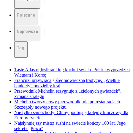
Polecane
Najnowsze
Tagi
Taste Atlas ogłosił ranking kuchni świata. Polska wyprzedziła
Wietnam i Koreę
Francuzi przywracają średniowieczną tradycję. „Wielkie
bankiety” podzieliły kraj
Przewodnik Michelin rezygnuje z „zielonych gwiazdek”.
Zmiana strategii
Michelin tworzy nowy przewodnik, nie po restauracjach.
Szczegóły nowego projektu
Nie tylko samochody: Chiny podbijają kolejny kluczowy dla
Europy rynek
Najsłynniejszy mistrz sushi na świecie kończy 100 lat. Jego
sekret? „Praca”