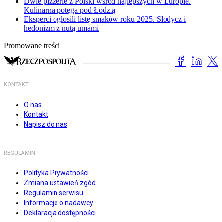
Dwie pizzerie z Polski wśród najlepszych w Europie.
Kulinarna potęga pod Łodzią
Eksperci ogłosili listę smaków roku 2025. Słodycz i
hedonizm z nutą umami
Promowane treści
KONTAKT
O nas
Kontakt
Napisz do nas
REGULAMIN
Polityka Prywatności
Zmiana ustawień zgód
Regulamin serwisu
Informacje o nadawcy
Deklaracja dostępności