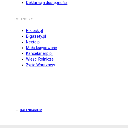
Deklaracja dostępności
PARTNERZY
E-kiosk.pl
E-gazety.pl
Nexto.pl
Mała księgowość
Kancelarierp.pl
Wieści Rolnicze
Życie Warszawy
KALENDARIUM