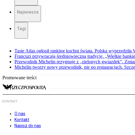
Najnowsze
Tagi
Taste Atlas ogłosił ranking kuchni świata. Polska wyprzedziła
Francuzi przywracają średniowieczną tradycję. „Wielkie bankiet
Przewodnik Michelin rezygnuje z „zielonych gwiazdek”. Zmiana
Michelin tworzy nowy przewodnik, nie po restauracjach. Szcz
Promowane treści
KONTAKT
O nas
Kontakt
Napisz do nas