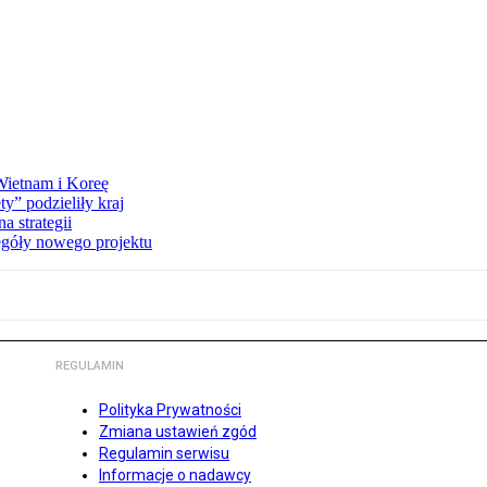
 Wietnam i Koreę
y” podzieliły kraj
 strategii
egóły nowego projektu
REGULAMIN
Polityka Prywatności
Zmiana ustawień zgód
Regulamin serwisu
Informacje o nadawcy