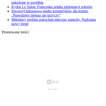
pokolenie je uwielbia
Kydra Le Salon: Francuska sztuka pielęgnacji włosów
Stworzył luksusową markę kosmetyków dla kobiet.
„Prawdziwe piękno nie krzyczy”
Miłośnicy perfum pokochali mleczne zapachy. Nadciąga
nowy trend
Promowane treści