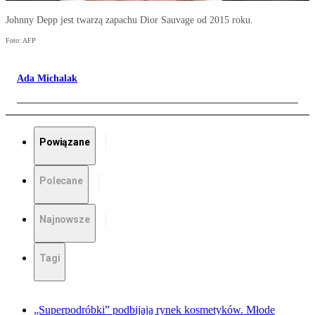
Johnny Depp jest twarzą zapachu Dior Sauvage od 2015 roku.
Foto: AFP
Ada Michalak
Powiązane
Polecane
Najnowsze
Tagi
„Superpodróbki” podbijają rynek kosmetyków. Młode