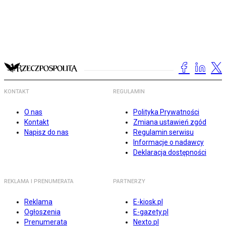
KONTAKT
REGULAMIN
O nas
Polityka Prywatności
Kontakt
Zmiana ustawień zgód
Napisz do nas
Regulamin serwisu
Informacje o nadawcy
Deklaracja dostępności
REKLAMA I PRENUMERATA
PARTNERZY
Reklama
E-kiosk.pl
Ogłoszenia
E-gazety.pl
Prenumerata
Nexto.pl