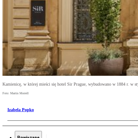
Kamienicę, w której mieści się hotel Sir Prague, wybudowano w 1884 r. w s
Foto: Martin Morrell
Izabela Popko
Powiązane