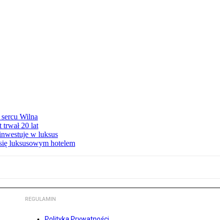
 sercu Wilna
trwał 20 lat
inwestuje w luksus
 się luksusowym hotelem
REGULAMIN
Polityka Prywatności