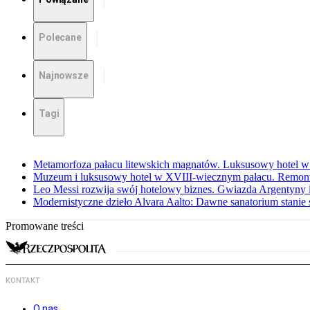
Polecane
Najnowsze
Tagi
Metamorfoza pałacu litewskich magnatów. Luksusowy hotel w
Muzeum i luksusowy hotel w XVIII-wiecznym pałacu. Remont 
Leo Messi rozwija swój hotelowy biznes. Gwiazda Argentyny 
Modernistyczne dzieło Alvara Aalto: Dawne sanatorium stanie
Promowane treści
KONTAKT
O nas