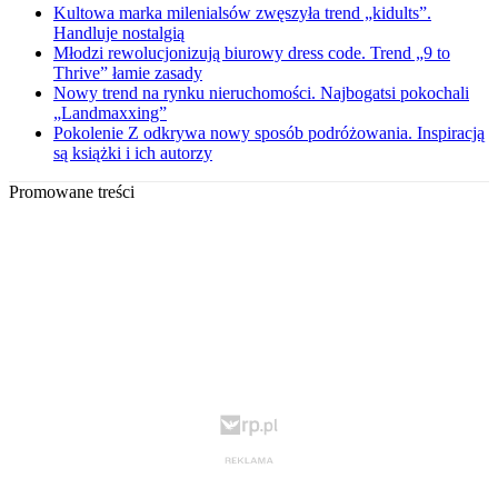
Kultowa marka milenialsów zwęszyła trend „kidults”.
Handluje nostalgią
Młodzi rewolucjonizują biurowy dress code. Trend „9 to
Thrive” łamie zasady
Nowy trend na rynku nieruchomości. Najbogatsi pokochali
„Landmaxxing”
Pokolenie Z odkrywa nowy sposób podróżowania. Inspiracją
są książki i ich autorzy
Promowane treści