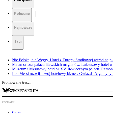
Polecane
Najnowsze
Tagi
Nie Polska, nie Węgry. Hotel z Europy Środkowej wśród najpi
Metamorfoza pałacu litewskich magnatów. Luksusowy hotel w
Muzeum i luksusowy hotel w XVIII-wiecznym pałacu. Remont 
Leo Messi rozwija swój hotelowy biznes. Gwiazda Argentyny 
Promowane treści
KONTAKT
O nas