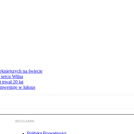
ękniejszych na świecie
 sercu Wilna
trwał 20 lat
inwestuje w luksus
REGULAMIN
Polityka Prywatności