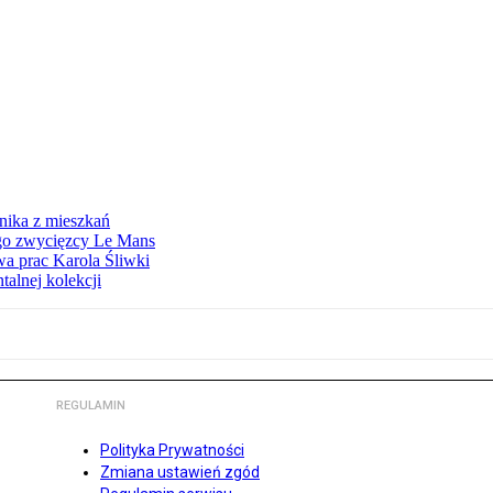
nika z mieszkań
ego zwycięzcy Le Mans
wa prac Karola Śliwki
talnej kolekcji
REGULAMIN
Polityka Prywatności
Zmiana ustawień zgód