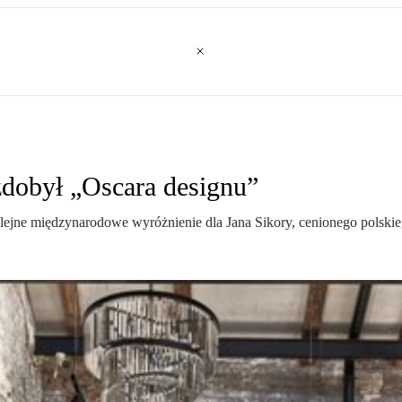
zdobył „Oscara designu”
olejne międzynarodowe wyróżnienie dla Jana Sikory, cenionego polskieg