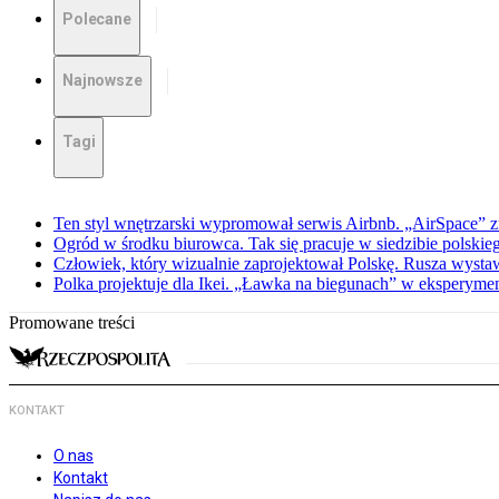
Polecane
Najnowsze
Tagi
Ten styl wnętrzarski wypromował serwis Airbnb. „AirSpace” z
Ogród w środku biurowca. Tak się pracuje w siedzibie polski
Człowiek, który wizualnie zaprojektował Polskę. Rusza wysta
Polka projektuje dla Ikei. „Ławka na biegunach” w eksperymen
Promowane treści
KONTAKT
O nas
Kontakt