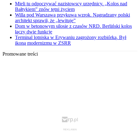
Mieli tu odpoczywać nazistowscy urzędnicy. „Kolos nad
Bałtykiem” znów tętni życiem
Willa pod Warszawą przykuwa wzrok. Nagradzany polski
architekt sprawił, że „lewituje”
Dom w betonowym silosie z czasów NRD. Berliński kolos
łączy dwie funkcje
Terminal lotniska w Erywaniu zagrożony rozbiórką. Był
ikoną modernizmu w ZSRR
Promowane treści